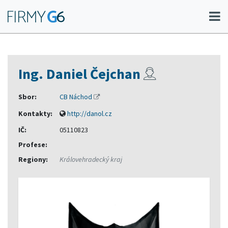
Ing. Daniel Čejchan
Sbor:
CB Náchod
Kontakty:
http://danol.cz
IČ:
05110823
Profese:
Regiony:
Královehradecký kraj