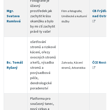
Fotografie je
úžasný
Mgr.
prostředek jak
CB Frýdlan
Film a fotografie,
Svatava
zachytit krásu
nad Ostrav
Umělecké a kulturní
Rumlová
okamžiku a bylo
služby
by mi ctí zachytit
právě ty vaše!
ošetřování
stromů a rizikové
kácení, ořezy
ovocných stromů
Bc. Tomáš
a keřů, výsadba
ČCE Nosisl
Zahrada, Kácení
Ryšavý
stromů a
stromů, Arboristika
povýsadbová
péče,
dendrologické
poradenství
Platforma pro
současný tanec,
nový cirkus a