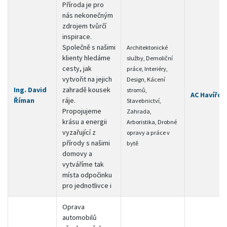
Příroda je pro
nás nekonečným
zdrojem tvůrčí
inspirace.
Společně s našimi
Architektonické
klienty hledáme
služby, Demoliční
cesty, jak
práce, Interiéry,
vytvořit na jejich
Design, Kácení
Ing. David
zahradě kousek
stromů,
AC Havířov
Říman
ráje.
Stavebnictví,
Propojujeme
Zahrada,
krásu a energii
Arboristika, Drobné
vyzařující z
opravy a práce v
přírody s našimi
bytě
domovy a
vytváříme tak
místa odpočinku
pro jednotlivce i
Oprava
automobilů