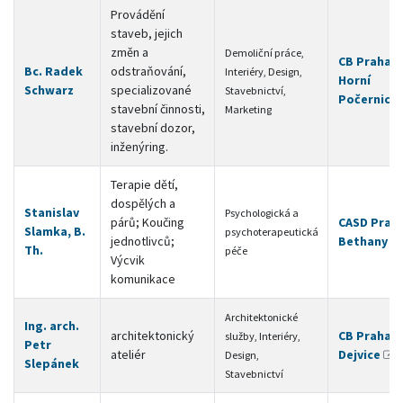
Provádění
staveb, jejich
změn a
Demoliční práce,
CB Praha 9 
Bc. Radek
odstraňování,
Interiéry, Design,
Horní
Schwarz
specializované
Stavebnictví,
Počernice
stavební činnosti,
Marketing
stavební dozor,
inženýring.
Terapie dětí,
dospělých a
Stanislav
Psychologická a
párů; Koučing
CASD Praha
Slamka, B.
psychoterapeutická
jednotlivců;
Bethany
Th.
péče
Výcvik
komunikace
Architektonické
Ing. arch.
architektonický
CB Praha 6 
služby, Interiéry,
Petr
ateliér
Dejvice
Design,
Slepánek
Stavebnictví