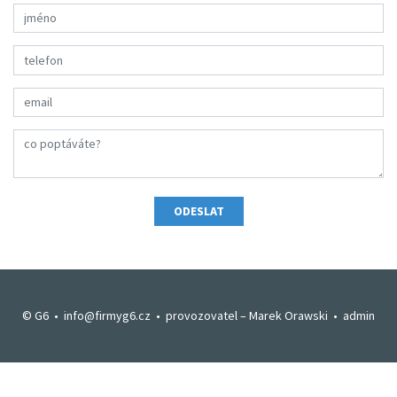
Jméno *
Telefon
Emailová adresa *
Text poptávky *
ODESLAT
© G6 •
info@firmyg6.cz
• provozovatel –
Marek Orawski
•
admin