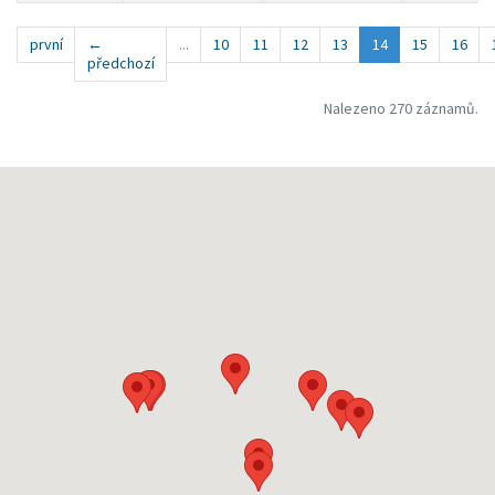
první
←
...
10
11
12
13
14
15
16
předchozí
Nalezeno 270 záznamů.