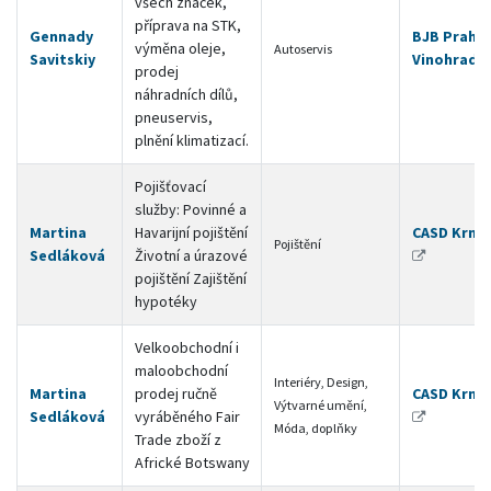
všech značek,
příprava na STK,
Gennady
BJB Praha 
výměna oleje,
Autoservis
Savitskiy
Vinohrady
prodej
náhradních dílů,
pneuservis,
plnění klimatizací.
Pojišťovací
služby: Povinné a
Martina
Havarijní pojištění
CASD Krno
Pojištění
Sedláková
Životní a úrazové
pojištění Zajištění
hypotéky
Velkoobchodní i
maloobchodní
Interiéry, Design,
Martina
prodej ručně
CASD Krno
Výtvarné umění,
Sedláková
vyráběného Fair
Móda, doplňky
Trade zboží z
Africké Botswany