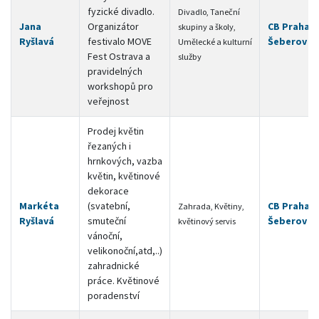
fyzické divadlo.
Divadlo, Taneční
Jana
Organizátor
CB Praha 4 
skupiny a školy,
Ryšlavá
festivalo MOVE
Šeberov
Umělecké a kulturní
Fest Ostrava a
služby
pravidelných
workshopů pro
veřejnost
Prodej květin
řezaných i
hrnkových, vazba
květin, květinové
dekorace
Markéta
(svatební,
CB Praha 4 
Zahrada, Květiny,
Ryšlavá
smuteční
Šeberov
květinový servis
vánoční,
velikonoční,atd,..)
zahradnické
práce. Květinové
poradenství