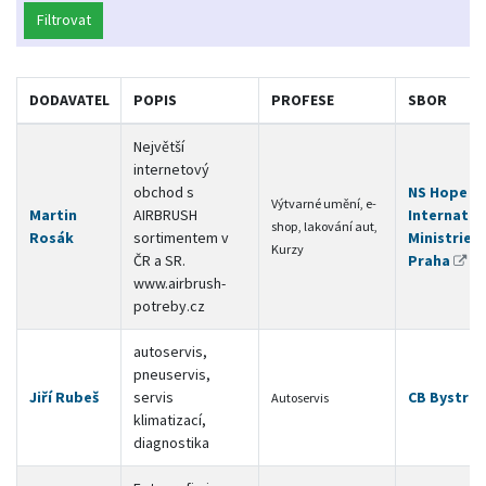
Filtrovat
DODAVATEL
POPIS
PROFESE
SBOR
Největší
internetový
obchod s
NS Hope
Výtvarné umění, e-
Martin
AIRBRUSH
Internatio
shop, lakování aut,
Rosák
sortimentem v
Ministries
Kurzy
ČR a SR.
Praha
www.airbrush-
potreby.cz
autoservis,
pneuservis,
Jiří Rubeš
servis
CB Bystré
Autoservis
klimatizací,
diagnostika