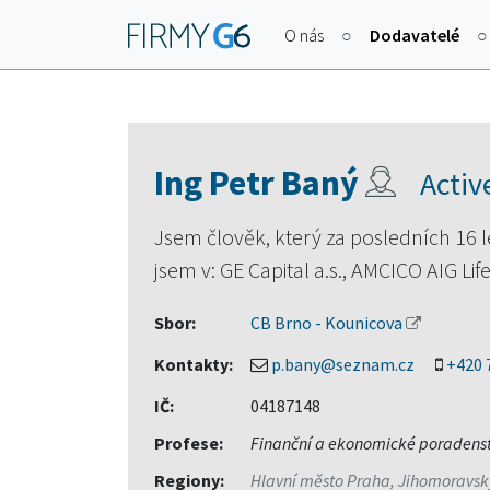
O nás
Dodavatelé
Ing Petr Baný
Activ
Jsem člověk, který za posledních 16 let
jsem v: GE Capital a.s., AMCICO AIG Life
Sbor:
CB Brno - Kounicova
Kontakty:
p.bany@seznam.cz
+420 
IČ:
04187148
Profese:
Finanční a ekonomické poradenst
Regiony:
Hlavní město Praha, Jihomoravský