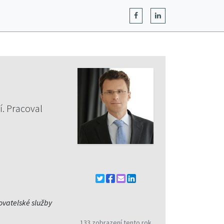
í. Pracoval
ovatelské služby
133 zobrazení tento rok