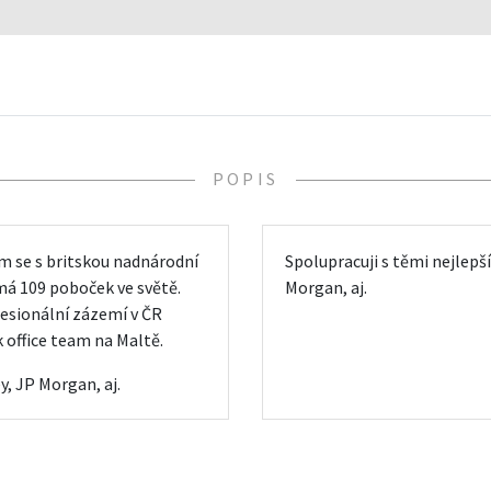
POPIS
sem se s britskou nadnárodní
Spolupracuji s těmi nejlep
má 109 poboček ve světě.
Morgan, aj.
esionální zázemí v ČR
k office team na Maltě.
, JP Morgan, aj.