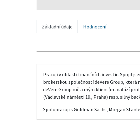
Základní údaje
Hodnocení
Pracuji v oblasti finančních investic. Spojil j
brokerskou společností deVere Group, která 
deVere Group mě a mým klientům nabízí prof
(Václavské náměstí 19., Praha) resp. silný bac
Spolupracuji s Goldman Sachs, Morgan Stanley