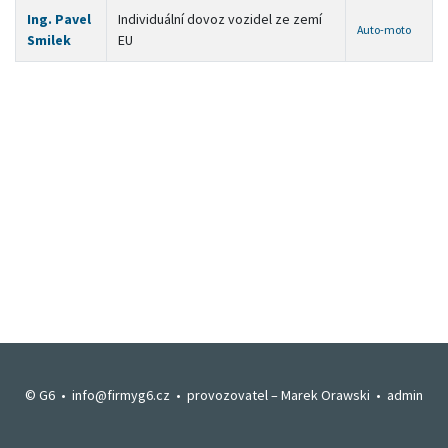
Ing. Pavel
Individuální dovoz vozidel ze zemí
Auto-moto
Smilek
EU
© G6 •
info@firmyg6.cz
• provozovatel –
Marek Orawski
•
admin