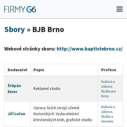
Sbory
» BJB Brno
Webové stránky sboru:
http://www.baptistebrno.cz/
Dodavatel
Popis
Profese
Kultura a
Štěpán
zábava
,
Reklamní studio
Exner
Služby pro
firmy
Kultura a
Opravy šicích strojů včetně
zábava
,
Jiří Lučan
historických. Vydavatelství
Služby a
křesťanských knih, grafické studio.
řemesla