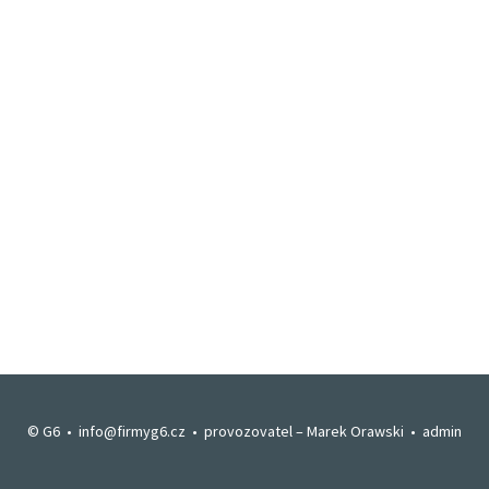
© G6 •
info@firmyg6.cz
• provozovatel –
Marek Orawski
•
admin