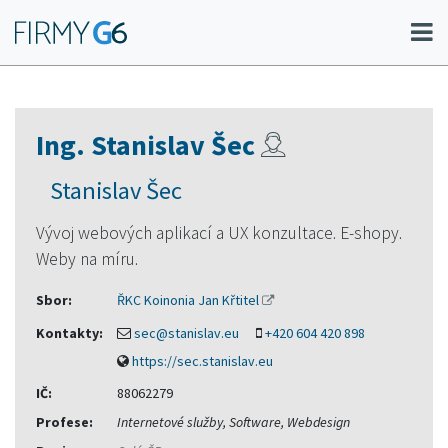
Ing. Stanislav Šec
Stanislav Šec
Vývoj webových aplikací a UX konzultace. E-shopy.
Weby na míru.
Sbor:
ŘKC Koinonia Jan Křtitel
Kontakty:
sec@stanislav.eu
+420 604 420 898
https://sec.stanislav.eu
IČ:
88062279
Profese:
Internetové služby, Software, Webdesign