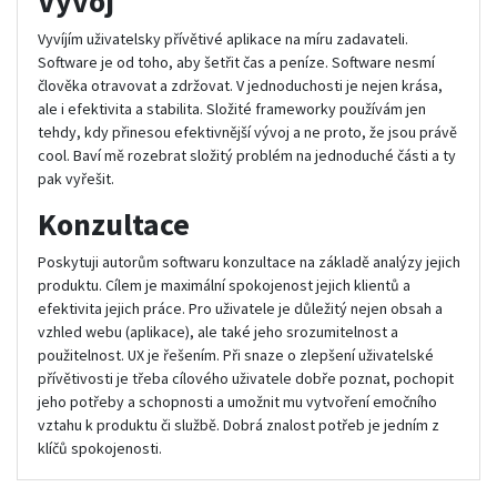
Vývoj
Vyvíjím uživatelsky přívětivé aplikace na míru zadavateli.
Software je od toho, aby šetřit čas a peníze. Software nesmí
člověka otravovat a zdržovat. V jednoduchosti je nejen krása,
ale i efektivita a stabilita. Složité frameworky používám jen
tehdy, kdy přinesou efektivnější vývoj a ne proto, že jsou právě
cool. Baví mě rozebrat složitý problém na jednoduché části a ty
pak vyřešit.
Konzultace
Poskytuji autorům softwaru konzultace na základě analýzy jejich
produktu. Cílem je maximální spokojenost jejich klientů a
efektivita jejich práce. Pro uživatele je důležitý nejen obsah a
vzhled webu (aplikace), ale také jeho srozumitelnost a
použitelnost. UX je řešením. Při snaze o zlepšení uživatelské
přívětivosti je třeba cílového uživatele dobře poznat, pochopit
jeho potřeby a schopnosti a umožnit mu vytvoření emočního
vztahu k produktu či službě. Dobrá znalost potřeb je jedním z
klíčů spokojenosti.