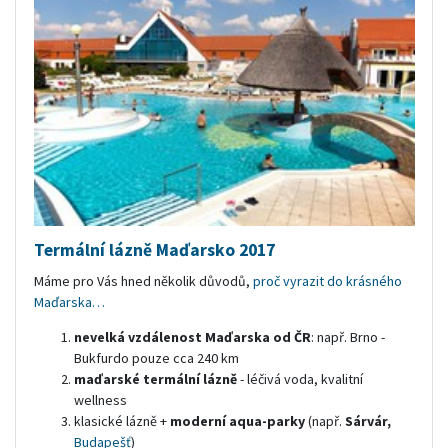
Lyžování v Alpách Itálie 2017-2018
Lyžování v Alpách Rakousko 2017-2018
orientační cena v Kč:
Termální lázně Maďarsko 2017
Máme pro Vás hned několik důvodů,
proč vyrazit do krásného
Maďarska…
nevelká vzdálenost Maďarska od ČR
: např. Brno -
Bukfurdo pouze cca 240 km
maďarské termální lázně
- léčivá voda, kvalitní
wellness
klasické lázně +
moderní aqua-parky
(např.
Sárvár,
Budapešť
)