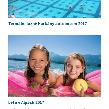
Termální lázně Harkány autobusem 2017
blahodárné termální lázně Harkány
autobusem z Prahy a Brna ZDARMA, další místa za příplatek
široká nabídka ubytování: hotely i apartmány
polopenze, snídaně i
apartmány bez jídla
umíme i
Harkány na vlastní dopravu
orientační cena v Kč:
Léto v Alpách 2017