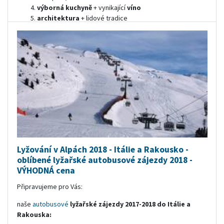
výborná kuchyně
+ vynikající
víno
architektura
+ lidové tradice
světové unikáty
(
např.
Hévíz - největší termální
jezero v Evropě
)
ideální místo pro
sportování
Doporučujeme např.:
Budapešť
,
Harkány
,
Zalakaros
,
Mosonmagyarovar
,
Hajduszoboszlo
,
Sárvár,
Bukfurdo
,
Balaton
,
Hévíz
a další.
orientační cena v Kč:
od 530 Kč/os./noc
Lyžování v Alpách 2018 - Itálie a Rakousko -
oblíbené lyžařské autobusové zájezdy 2018 -
VÝHODNÁ cena
Připravujeme pro Vás:
naše
autobusové
lyžařské zájezdy 2017-2018 do Itálie a
Rakouska: