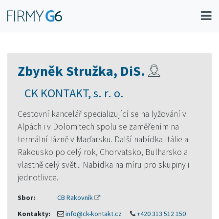
Zbyněk Stružka, DiS.
CK KONTAKT, s. r. o.
Cestovní kancelář specializující se na lyžování v
Alpách i v Dolomitech spolu se zaměřením na
termální lázně v Maďarsku. Další nabídka Itálie a
Rakousko po celý rok, Chorvatsko, Bulharsko a
vlastně celý svět... Nabídka na míru pro skupiny i
jednotlivce.
Sbor:
CB Rakovník
Kontakty:
info@ck-kontakt.cz
+420 313 512 150