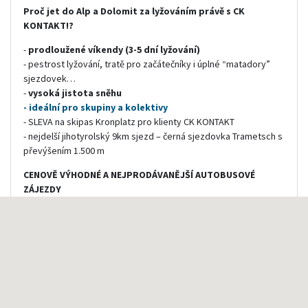
Proč jet do Alp a Dolomit za lyžováním právě s CK
KONTAKT!?
-
prodloužené víkendy (3-5 dní lyžování)
- pestrost lyžování, tratě pro začátečníky i úplné “matadory”
sjezdovek…
-
vysoká
jistota sněhu
- ideální pro skupiny a kolektivy
- SLEVA na skipas Kronplatz pro klienty CK KONTAKT
- nejdelší jihotyrolský 9km sjezd – černá sjezdovka Trametsch s
převýšením 1.500 m
CENOVĚ VÝHODNÉ
A NEJPRODÁVANĚJŠÍ AUTOBUSOVÉ
ZÁJEZDY
Objednávka bezplatného katalogu Lyžování v Alpách s CK
KONTAKT 2017-2018
orientační cena v Kč:
od 4.820 Kč/dosp. os.