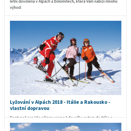
letní dovolená v Alpách a Dolomitech, která Vám nabízí mnoho
výhod:
např.
slevová karta v ceně,
dítě do 11,99 let zdarma,
dovolená u rakouských jezer,
All Inclusive pobyty na horách
orientační cena v Kč:
Lyžování v Alpách 2018 - Itálie a Rakousko -
vlastní dopravou
Postupně pro Vás připravujeme lyžovačku autem do Itálie a
Rakouska za relaxací, ideální pro rodinnou dovolenou i
manželské páry