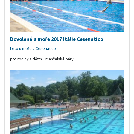
Dovolená u moře 2017 Itálie Cesenatico
Léto u moře v Cesenatico
pro rodiny s dětmi i manželské páry
aqua park s tobogánem
písečná pláž
pobyty u moře s vlastní dopravou, autobusem lze za
příplatek
orientační cena v Kč: