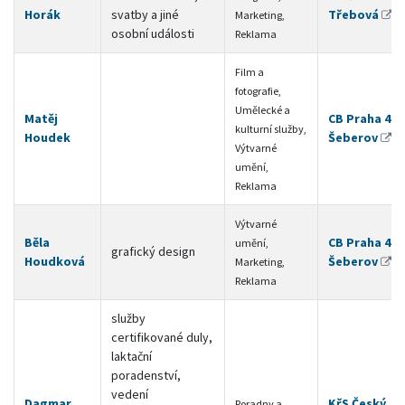
Horák
svatby a jiné
Třebová
Marketing,
osobní události
Reklama
Film a
fotografie,
Umělecké a
Matěj
CB Praha 4 -
kulturní služby,
Houdek
Šeberov
Výtvarné
umění,
Reklama
Výtvarné
Běla
CB Praha 4 -
umění,
grafický design
Houdková
Šeberov
Marketing,
Reklama
služby
certifikované duly,
laktační
poradenství,
vedení
Dagmar
KřS Český
Poradny a