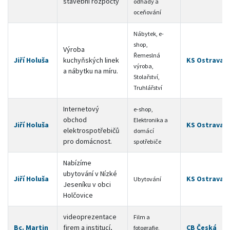
stavební rozpočty
odhady a
oceňování
Nábytek, e-
shop,
Výroba
Řemeslná
Jiří Holuša
kuchyňských linek
KS Ostrava
výroba,
a nábytku na míru.
Stolařství,
Truhlářství
Internetový
e-shop,
obchod
Elektronika a
Jiří Holuša
KS Ostrava
elektrospotřebičů
domácí
pro domácnost.
spotřebiče
Nabízíme
ubytování v Nízké
Jiří Holuša
KS Ostrava
Ubytování
Jeseníku v obci
Holčovice
videoprezentace
Film a
Bc. Martin
firem a institucí,
CB Česká
fotografie,