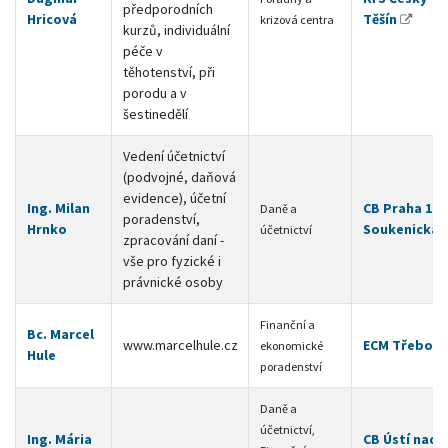
předporodních
Hricová
Těšín
krizová centra
kurzů, individuální
péče v
těhotenství, při
porodu a v
šestinedělí
Vedení účetnictví
(podvojné, daňová
evidence), účetní
Ing. Milan
CB Praha 1 -
Daně a
poradenství,
Hrnko
Soukenická
účetnictví
zpracování daní -
vše pro fyzické i
právnické osoby
Finanční a
Bc. Marcel
www.marcelhule.cz
ECM Třeboň
ekonomické
Hule
poradenství
Daně a
účetnictví,
Ing. Mária
CB Ústí nad