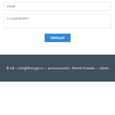
Emailová adresa *
Text poptávky *
ODESLAT
© G6 •
info@firmyg6.cz
• provozovatel –
Marek Orawski
•
admin