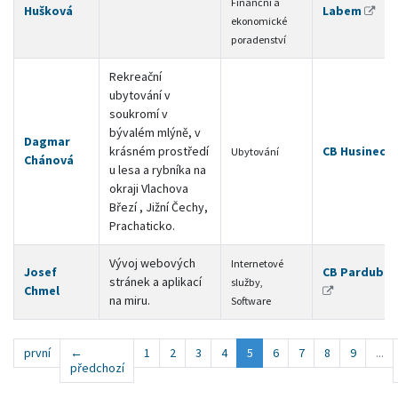
Finanční a
Hušková
Labem
ekonomické
poradenství
Rekreační
ubytování v
soukromí v
bývalém mlýně, v
Dagmar
krásném prostředí
CB Husinec
Ubytování
Chánová
u lesa a rybníka na
okraji Vlachova
Březí , Jižní Čechy,
Prachaticko.
Vývoj webových
Internetové
Josef
CB Pardubic
stránek a aplikací
služby,
Chmel
na miru.
Software
první
←
1
2
3
4
5
6
7
8
9
...
předchozí