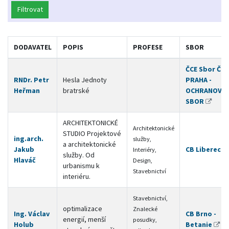
Filtrovat
DODAVATEL
POPIS
PROFESE
SBOR
ČCE Sbor ČCE
RNDr. Petr
Hesla Jednoty
PRAHA -
Heřman
bratrské
OCHRANOVS
SBOR
ARCHITEKTONICKÉ
Architektonické
STUDIO Projektové
ing.arch.
služby,
a architektonické
Jakub
CB Liberec
Interiéry,
služby. Od
Hlaváč
Design,
urbanismu k
Stavebnictví
interiéru.
Stavebnictví,
optimalizace
Znalecké
Ing. Václav
CB Brno -
energií, menší
posudky,
Holub
Betanie