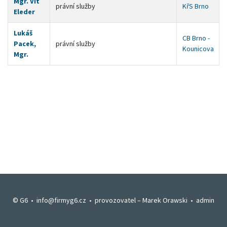
Mgr. Vít
právní služby
KřS Brno
Eleder
Lukáš
CB Brno -
Pacek,
právní služby
Kounicova
Mgr.
© G6 •
info@firmyg6.cz
• provozovatel –
Marek Orawski
•
admin