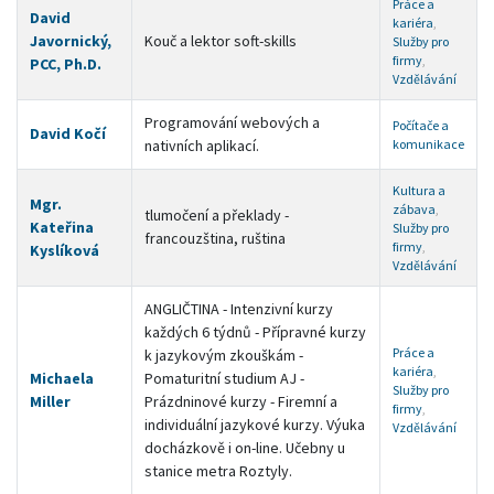
Práce a
David
kariéra
,
Javornický,
Kouč a lektor soft-skills
Služby pro
firmy
,
PCC, Ph.D.
Vzdělávání
Programování webových a
Počítače a
David Kočí
nativních aplikací.
komunikace
Kultura a
Mgr.
zábava
,
tlumočení a překlady -
Kateřina
Služby pro
francouzština, ruština
firmy
,
Kyslíková
Vzdělávání
ANGLIČTINA - Intenzivní kurzy
každých 6 týdnů - Přípravné kurzy
Práce a
k jazykovým zkouškám -
kariéra
,
Michaela
Pomaturitní studium AJ -
Služby pro
Miller
Prázdninové kurzy - Firemní a
firmy
,
individuální jazykové kurzy. Výuka
Vzdělávání
docházkově i on-line. Učebny u
stanice metra Roztyly.