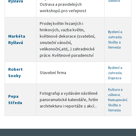
Ryšlavá
zábava
Ostrava a pravidelných
workshopů pro veřejnost
Prodej květin řezaných i
hrnkových, vazba květin,
Bydlení a
Markéta
květinové dekorace (svatební,
zahrada
,
Ryšlavá
smuteční vánoční,
Služby a
řemesla
velikonoční,atd,..) zahradnické
práce. Květinové poradenství
Bydlení a
Robert
Stavební firma
zahrada
,
Sooky
Doprava
Kultura a
Fotografuji a vydávám nástěnné
zábava
,
Pepa
panoramatické kalendáře, fotím
Nakupování
,
Středa
Služby a
architekturu i reportáže z akcí...
řemesla