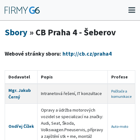
Sbory
» CB Praha 4 - Šeberov
Webové stránky sboru:
http://cb.cz/praha4
Dodavatel
Popis
Profese
Mgr. Jakub
Počítače a
Intranetová řešení, IT konzultace
Černý
komunikace
Opravy a údržba motorových
vozidel se specializací na značky:
Audi, Seat, Škoda,
Ondřej Čížek
Auto-moto
Volkswagen.Pneuservis, přípravy
a zajištění stk + me, montáž