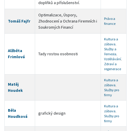
doplňků a příslušenství.
Optimalizace, Úspory,
Právo a
Tomáš Fajfr
Zhodnocení a Ochrana Firemních i
finance
Soukromých Financí
Kultura a
zábava
,
Služby a
Alžběta
Tady rostou osobnosti
řemesla
,
Frimlová
Vzdělávání
,
Zdraví a
regenerace
Kultura a
Matěj
zábava
,
Houdek
Služby pro
firmy
Kultura a
Běla
zábava
,
grafický design
Houdková
Služby pro
firmy