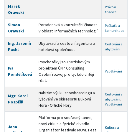
Marek
Právo a
Orawski
finance
Šimon
Poradenská a konzultační činnost
Počítače a
Orawski
v oblasti informačních technologií
komunikace
Ing. Jaromír
Ubytovací a cestovní agentura a
Cestování a
Pachl
hotelová společnost
ubytování
Psychotéky jsou neziskovým
Iva
projektem ČNP Consulting.
Vzdělávání
Pondělíková
Osobní rozvoj pro ty, kdo chtějí
růst.
Nabízím výuku snowboardingu a
Cestování a
Mgr. Karel
lyžování ve skiresortu Buková
ubytování
,
Pospíšil
Vzdělávání
Hora - Orlické Hory.
Platforma pro současný tanec,
nový cirkus a fyzické divadlo.
Jana
Kultura a
Organizátor festivalo MOVE Fest