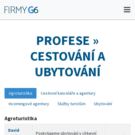
PROFESE
»
CESTOVÁNÍ A
UBYTOVÁNÍ
Agroturistika
Cestovní kanceláře a agentury
Incomingové agentury
Služby turistům
Ubytování
Agroturistika
David
Poskytujeme ubytování v církevní