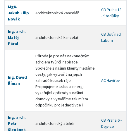
MgA.
CB Praha 13
Jakub Filip
Architektonická kancelář
- Stodůlky
Novák
Ing. arch.
CB Ústí nad
Matěj
architektonická kancelář
Labem
Páral
Příroda je pro nás nekonečným
zdrojem tvůrčí inspirace.
Společně s našimi klienty hledáme
cesty, jak vytvořit na jejich
Ing. David
zahradě kousek ráje.
AC Havířov
Říman
Propojujeme krásu a energii
vyzařující z přírody s našimi
domovy a vytváříme tak místa
odpočinku pro jednotlivce i
Ing. arch.
CB Praha 6 -
Petr
architektonický ateliér
Dejvice
Slepánek