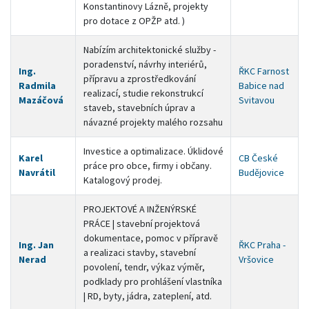
Konstantinovy Lázně, projekty
pro dotace z OPŽP atd. )
Nabízím architektonické služby -
poradenství, návrhy interiérů,
Ing.
ŘKC Farnost
přípravu a zprostředkování
Radmila
Babice nad
realizací, studie rekonstrukcí
Mazáčová
Svitavou
staveb, stavebních úprav a
návazné projekty malého rozsahu
Investice a optimalizace. Úklidové
Karel
CB České
práce pro obce, firmy i občany.
Navrátil
Budějovice
Katalogový prodej.
PROJEKTOVÉ A INŽENÝRSKÉ
PRÁCE | stavební projektová
dokumentace, pomoc v přípravě
Ing. Jan
ŘKC Praha -
a realizaci stavby, stavební
Nerad
Vršovice
povolení, tendr, výkaz výměr,
podklady pro prohlášení vlastníka
| RD, byty, jádra, zateplení, atd.