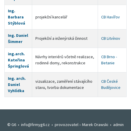
Ing.
Barbara
projekční kancelář
CB Havířov
Stýblová
Ing. Daniel
Projekční a inženýrská činnost
CB Litvínov
Šimmer
ing.arch.
Návrhy interiérů včetně realizace,
CB Brno -
Kateřina
rodinné domy, rekonstrukce
Betanie
Špringlová
Ing. arch.
vizualizace, zaměření stávajícího
CB České
Daniel
stavu, tvorba dokumentace
Budějovice
Vyhlídka
© G6 •
info@firmyg6.cz
• provozovatel –
Marek Orawski
•
admin