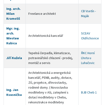
Ing. arch.
CB Vsetín -
Milan
Freelance architekt
Maják
Kramoliš
Mgr. ing.
arch.
SCEAV
Architektonická kancelář
Wiesław
Oldřichovice
Kubica
Tepelná čerpadla, klimatizace,
ŘKC Horní
Jiří Kužela
potravinářské chlazení - prodej,
Lhota u
montáž a servis
Luhačovic
Architektonická a energetická
kancelář, PENB, audity, dotace,
ZÚ, projekce, dřevostavby,
rodinné domy. ( Novostavba
Ing. Jan
modlitebny v Aši, zateplení s
BJB Cheb 1
Kvasnička
dotací modlitebny v Chebu,
rekonstrukce modlitebny