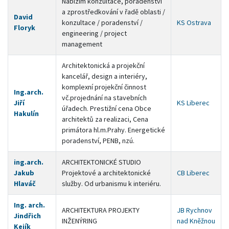
Nabízím konzultace, poradenství
a zprostředkování v řadě oblasti /
David
konzultace / poradenství /
KS Ostrava
Floryk
engineering / project
management
Architektonická a projekční
kancelář, design a interiéry,
komplexní projekční činnost
Ing.arch.
vč.projednání na stavebních
Jiří
KS Liberec
úřadech. Prestižní cena Obce
Hakulín
architektů za realizaci, Cena
primátora hl.m.Prahy. Energetické
poradenství, PENB, nzú.
ing.arch.
ARCHITEKTONICKÉ STUDIO
Jakub
Projektové a architektonické
CB Liberec
Hlaváč
služby. Od urbanismu k interiéru.
Ing. arch.
ARCHITEKTURA PROJEKTY
JB Rychnov
Jindřich
INŽENÝRING
nad Kněžnou
Kejík